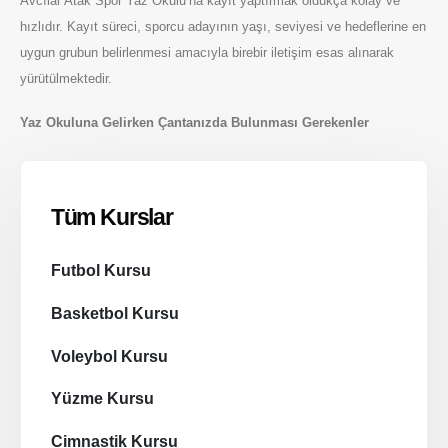
Avcılar Atak Spor Yaz Okulu’na kayıt yaptırmak oldukça kolay ve
hızlıdır. Kayıt süreci, sporcu adayının yaşı, seviyesi ve hedeflerine en
uygun grubun belirlenmesi amacıyla birebir iletişim esas alınarak
yürütülmektedir.
Yaz Okuluna Gelirken Çantanızda Bulunması Gerekenler
Services
Service Lists
Tüm Kurslar
Futbol Kursu
Basketbol Kursu
Voleybol Kursu
Yüzme Kursu
Cimnastik Kursu