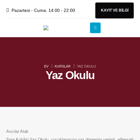
Pazartesi - Cuma: 14:00 - 22:00
KAYIT VE BİLGİ
EV
KURSLAR
YAZ OKULU
Yaz Okulu
Avcılar Atak
Spor Kulübü Yaz Okulu, çocuklarınızın yaz dönemini verimli, eğlenceli