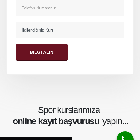
HIZLI KAYIT
Kurslarımız
Hakkımızda
Futbol Kursu
Hakkımızda
Basketbol Kursu
İletişim
Voleybol Kursu
DEVAMINI GÖR
Sosyal Medya
Spor kurslarımıza
online kayıt başvurusu
yapın...
Atak Spor Kulübü. © 2025. All Rights Reserved